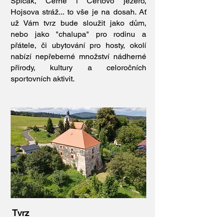
Špičák, Černé i Čertovo jezero,
Hojsova stráž... to vše je na dosah. Ať
už Vám tvrz bude sloužit jako dům,
nebo jako "chalupa" pro rodinu a
přátele, či ubytování pro hosty, okolí
nabízí nepřeberné množství nádherné
přírody, kultury a celoročních
sportovních aktivit.
Tvrz