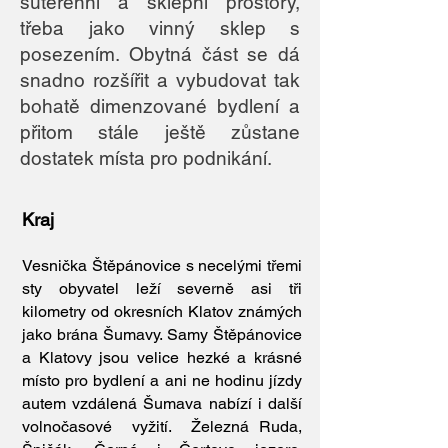
suterénní a sklepní prostory,
třeba jako vinný sklep s
posezením. Obytná část se dá
snadno rozšířit a vybudovat tak
bohatě dimenzované bydlení a
přitom stále ještě zůstane
dostatek místa pro podnikání.
Kraj
Vesnička Štěpánovice s necelými třemi
sty obyvatel leží severně asi tři
kilometry od okresních Klatov známých
jako brána Šumavy. Samy Štěpánovice
a Klatovy jsou velice hezké a krásné
místo pro bydlení a ani ne hodinu jízdy
autem vzdálená Šumava nabízí i další
volnočasové vyžití.
Železná Ruda,