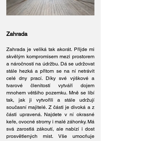
Zahrada
Zahrada je veliká tak akorát. Přijde mi
skvělým kompromisem mezi prostorem
a náročností na údržbu. Dá se udržovat
stále hezká a přitom se na ní netrávit
celé dny prací. Díky své výškové a
tvarové členitostí vytváří dojem
mnohem většího pozemku. Mně se líbí
tak, jak ji vytvořili a stále udržují
současní majitelé. Z části je divoká a z
části upravená. Najdete v ní okrasné
keře, ovocné stromy i malé záhonky. Má
svá zarostlá zákoutí, ale nabízí i dost
prosvětlených míst. Vše umocňuje