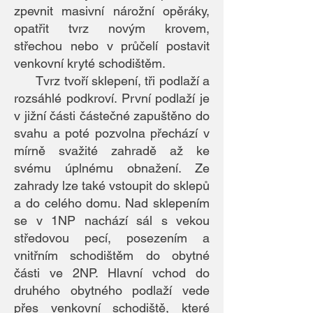
zpevnit masivní nárožní opěráky,
opatřit tvrz novým krovem,
střechou nebo v průčelí postavit
venkovní kryté schodištěm.
Tvrz tvoří sklepení, tři podlaží a
rozsáhlé podkroví. První podlaží je
v jižní části částečné zapuštěno do
svahu a poté pozvolna přechází v
mírně svažité zahradě až ke
svému úplnému obnažení. Ze
zahrady lze také vstoupit do sklepů
a do celého domu. Nad sklepením
se v 1NP nachází sál s vekou
středovou pecí, posezením a
vnitřním schodištěm do obytné
části ve 2NP. Hlavní vchod do
druhého obytného podlaží vede
přes venkovní schodiště, které