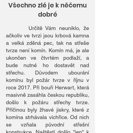
Všechno zlé je k něčemu
dobré
Určitě Vám neuniklo, že
ačkoliv ve tvrzi jsou krbová kamna
a velká zděná pec, tak na střeše
tvrze není komín. Komín má, je ale
ukončen ve čtvrtém podlaží, a
bude nutné ho dostavět nad
střechu. Důvodem ubourání
komínu byl požár tvrze v říjnu v
roce 2017. Při bouři Herwart, která
masivně zasáhla českou republiku,
došlo k požáru střechy tvrze.
Příčinou byly žhavé jiskry, které z
komína strhávala vichřice. Od nich
se vzňala původní střešní
konstrukce. Naštěstí došlo "jen" k