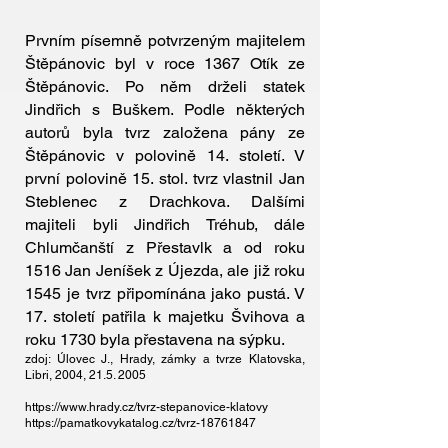
Prvním písemně potvrzeným majitelem
Štěpánovic byl v roce 1367 Otík ze
Štěpánovic. Po něm drželi statek
Jindřich s Buškem. Podle některých
autorů byla tvrz založena pány ze
Štěpánovic v polovině 14. století. V
první polovině 15. stol. tvrz vlastnil Jan
Steblenec z Drachkova. Dalšími
majiteli byli Jindřich Tréhub, dále
Chlumčanští z Přestavlk a od roku
1516 Jan Jeníšek z Újezda, ale již roku
1545 je tvrz připomínána jako pustá. V
17. století patřila k majetku Švihova a
roku 1730 byla přestavena na sýpku.
zdoj: Úlovec J., Hrady, zámky a tvrze Klatovska,
Libri, 2004,
21.5. 2005
https://www.hrady.cz/tvrz-stepanovice-klatovy
https://pamatkovykatalog.cz/tvrz-18761847