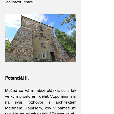
celistvou hmotu.
Potenciál II.
Možná se Vám nabízí otázka, co s tak
velkým prostorem dělat. Vzpomínám si
na svůj rozhovor s architektem
Martinem Rajnišem, kdy v paměti mi
utkvělo, co mi tehdy řekl: "Pamatujte si -