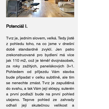
Potenciál I.
Tvrz je, jedním slovem, velká. Tedy jistě
z pohledu toho, na co jsme v dnešní
době standardně zvyklí. Jen patro
zrekonstruované pro bydlení má více
jak 110 m2, což je téměř dvojnásobek,
za roky zažitých, panelákových 3+1.
Pohledem od příjezdu Vám stavba
bude připadat v celku subtilně, ale tím
se nenechte zmást. Tvrz je zapuštěná
do svahu, a tak Vám její sklepy, suterén
a první podlaží bude na první pohled
utajeno. Teprve pohled ze zahrady
odhalí její skutečnou velikost a