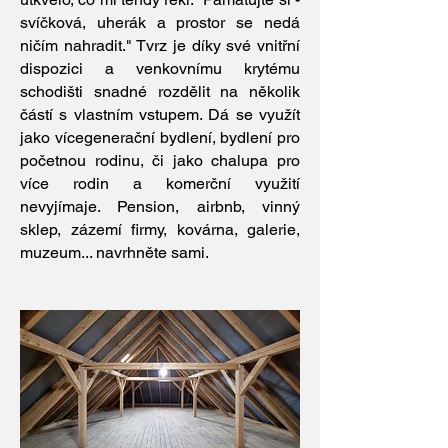
svíčková, uherák a prostor se nedá
ničím nahradit." Tvrz je díky své vnitřní
dispozici a venkovnímu krytému
schodišti snadné rozdělit na několik
částí s vlastním vstupem. Dá se využít
jako vícegenerační bydlení, bydlení pro
početnou rodinu, či jako chalupa pro
více rodin a komerční využití
nevyjímaje. Pension, airbnb, vinný
sklep, zázemí firmy, kovárna, galerie,
muzeum... navrhněte sami.