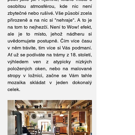
osobitou atmosférou, kde nic není
zbytečné nebo rušivé. Vše působí zcela
přirozeně a na nic si "nehraje". A to je
na tom to nejhezčí. Není to Wow! efekt,
ale je to místo, jehož nádheru si
uvědomujete postupně. Čím více času
v něm trávíte, tím více si Vás podmaní.
Ať už se podíváte na trámy z 18. století,
výhledem ven z atypicky nízkých
položených oken, nebo na malované
stropy v ložnici, začne se Vám tahle
mozaika skládat v jeden dokonalý
celek.