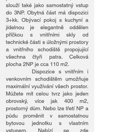
slouží také jako samostatný vstup
do 3NP. Obytná část má dispozici
3+kk. Obývací pokoj s kuchyní a
jídelnou je elegantně oddělen
příčkou s vnitřními skly od
technické části s úložnými prostory
a vnitřního schodiště propojující
všechna čtyři patra. Celková
plocha 2NP je cca 110 m2.
Dispozice s vnitřním i
venkovním schodištěm umožňuje
maximální využívání všech prostor.
Můžete mít celou tvrz jako jeden
obrovský, více jak 400 m2,
prostorný dům. Nebo lze třetí NP a
půdu proměnit v samostatnou
bytovou jednotku s vlastním
vstupem. Nabízí se zde