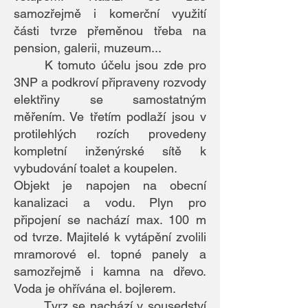
samozřejmě i komerční využití
části tvrze přeměnou třeba na
pension, galerii, muzeum...
K tomuto účelu jsou zde pro
3NP a podkroví připraveny rozvody
elektřiny se samostatným
měřením. Ve třetím podlaží jsou v
protilehlých rozích provedeny
kompletní inženýrské sítě k
vybudování toalet a koupelen.
Objekt je napojen na obecní
kanalizaci a vodu. Plyn pro
připojení se nachází max. 100 m
od tvrze. Majitelé k vytápění zvolili
mramorové el. topné panely a
samozřejmě i kamna na dřevo.
Voda je ohřívána el. bojlerem.
Tvrz se nachází v sousedství