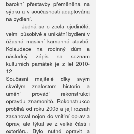
barokní přestavby přeměněna na
sýpku a v současnosti adaptována
na bydlení.
Jedná se o zcela ojedinělé,
velmi působivé a unikátní bydlení v
úžasné masivní kamenné stavbě.
Kolaudace na rodinný dům a
následný zápis na seznam
kulturních památek je z let 2010-
12.
Současní majitelé díky svým
skvělým znalostem historie a
umění provádí rekonstrukci
opravdu znamenitě. Rekonstrukce
probíhá od roku 2005 a její rozsah
zasahoval nejen do vnitřní oprav a
úprav, ale týkal se z velké části i
exteriéru. Bylo nutné opravit a