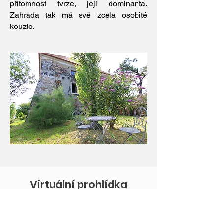
přítomnost tvrze, její dominanta.
Zahrada tak má své zcela osobité
kouzlo.
Virtuální prohlídka
projděte se tvrzí online,
v prohlídce nahlédnete do 4 z 5 podlaží