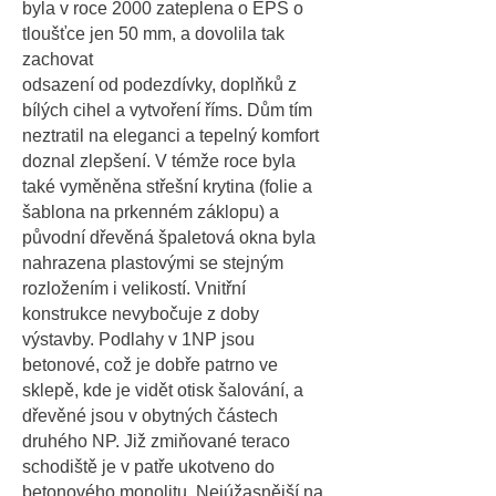
byla v roce 2000 zateplena o EPS o
tloušťce jen 50 mm, a dovolila tak
zachovat
odsazení od podezdívky, doplňků z
bílých cihel a vytvoření říms. Dům tím
neztratil na eleganci a tepelný komfort
doznal zlepšení. V témže roce byla
také vyměněna střešní krytina (folie a
šablona na prkenném záklopu) a
původní dřevěná špaletová okna byla
nahrazena plastovými se stejným
rozložením i velikostí. Vnitřní
konstrukce nevybočuje z doby
výstavby. Podlahy v 1NP jsou
betonové, což je dobře patrno ve
sklepě, kde je vidět otisk šalování, a
dřevěné jsou v obytných částech
druhého NP. Již zmiňované teraco
schodiště je v patře ukotveno do
betonového monolitu. Nejúžasnější na