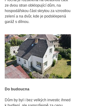
ze dvou stran obklopující dům, na
hospodářskou část skrytou za vzrostlou
zelení a na dvůr, kde je podsklepená
garáž s dílnou.
Do budoucna
Dům by byl i bez velkých investic ihned
k bydlení, ale samozřejmě za cenu