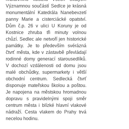
Významnou součástí Sedlce je krásná
monumentální Katedrála Nanebevzetí
panny Marie a cisterciácké opatství.
Dům č.p. 26 v ulici U Koruny je od
Kostnice zhruba tři minuty volnou
chůzí. Sedlec ale netvoří jen historické
památky. Je to především svérázná
čtvrť města, kde v zástavbě převládají
rodinné domy generací starousedlíků.
V dochozí vzdálenosti od domu jsou
malé obchůdky, supermarkety i větší
obchodní centrum. Sedlecká čtvrť
disponuje mateřskou školou a poštou.
Je napojena na městskou hromadnou
dopravu s pravidelnými spoji směr
centrum města i blízké hlavní vlakové
nádraží. Cesta vlakem do Prahy trvá
necelou hodinu.