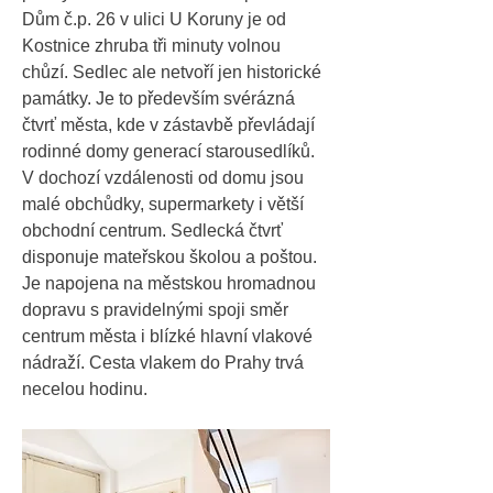
Dům č.p. 26 v ulici U Koruny je od
Kostnice zhruba tři minuty volnou
chůzí. Sedlec ale netvoří jen historické
památky. Je to především svérázná
čtvrť města, kde v zástavbě převládají
rodinné domy generací starousedlíků.
V dochozí vzdálenosti od domu jsou
malé obchůdky, supermarkety i větší
obchodní centrum. Sedlecká čtvrť
disponuje mateřskou školou a poštou.
Je napojena na městskou hromadnou
dopravu s pravidelnými spoji směr
centrum města i blízké hlavní vlakové
nádraží. Cesta vlakem do Prahy trvá
necelou hodinu.