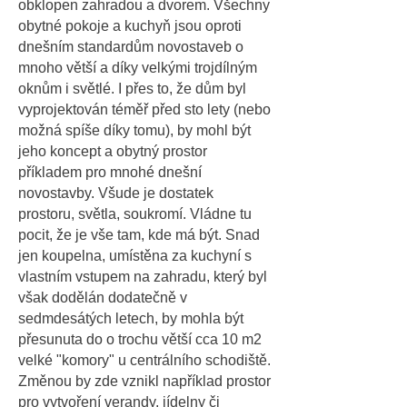
obklopen zahradou a dvorem. Všechny
obytné pokoje a kuchyň jsou oproti
dnešním standardům novostaveb o
mnoho větší a díky velkými trojdílným
oknům i světlé. I přes to, že dům byl
vyprojektován téměř před sto lety (nebo
možná spíše díky tomu), by mohl být
jeho koncept a obytný prostor
příkladem pro mnohé dnešní
novostavby. Všude je dostatek
prostoru, světla, soukromí. Vládne tu
pocit, že je vše tam, kde má být. Snad
jen koupelna, umístěna za kuchyní s
vlastním vstupem na zahradu, který byl
však dodělán dodatečně v
sedmdesátých letech, by mohla být
přesunuta do o trochu větší cca 10 m2
velké "komory" u centrálního schodiště.
Změnou by zde vznikl například prostor
pro vytvoření verandy, jídelny či