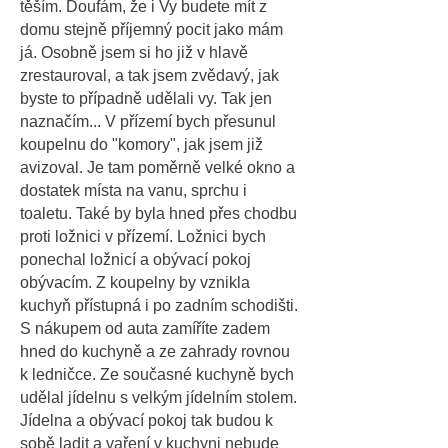
těším. Doufám, že i Vy budete mít z
domu stejně příjemný pocit jako mám
já. Osobně jsem si ho již v hlavě
zrestauroval, a tak jsem zvědavý, jak
byste to případně udělali vy. Tak jen
naznačím... V přízemí bych přesunul
koupelnu do "komory", jak jsem již
avizoval. Je tam poměrně velké okno a
dostatek místa na vanu, sprchu i
toaletu. Také by byla hned přes chodbu
proti ložnici v přízemí. Ložnici bych
ponechal ložnicí a obývací pokoj
obývacím. Z koupelny by vznikla
kuchyň přístupná i po zadním schodišti.
S nákupem od auta zamíříte zadem
hned do kuchyně a ze zahrady rovnou
k ledničce. Ze současné kuchyně bych
udělal jídelnu s velkým jídelním stolem.
Jídelna a obývací pokoj tak budou k
sobě ladit a vaření v kuchyni nebude