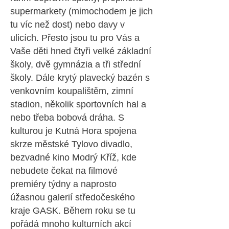
supermarkety (mimochodem je jich
tu víc než dost) nebo davy v
ulicích. Přesto jsou tu pro Vás a
Vaše děti hned čtyři velké základní
školy, dvě gymnázia a tři střední
školy. Dále krytý plavecký bazén s
venkovním koupalištěm, zimní
stadion, několik sportovních hal a
nebo třeba bobová dráha. S
k
ulturou je Kutná Hora spojena
skrze městské Tylovo divadlo,
bezvadné kino Modrý Kříž, kde
nebudete čekat na filmové
premiéry týdny a naprosto
úžasnou galerií středočeského
kraje GASK. Během roku se tu
pořádá mnoho kulturních akcí