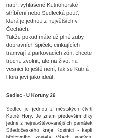
např. vyhlášené Kutnohorské
stříbření nebo Sedlecká pouť,
která je jednou z největších v
Čechách.
Takže pokud máte už plné zuby
dopravních špiček, cinkajících
tramvají a parkovacích zón, chcete
trochu zvolnit, ale na život na
vesnici to ještě není, tak se Kutná
Hora jeví jako ideál.
Sedlec - U Koruny 26
Sedlec je jednou z městských čtvrtí
Kutné Hory. Je znám především díky
jedné z nejnavštěvovanějších památek
Středočeského kraje Kostnici - kapli
hřbitovního kostela Všech svatých.