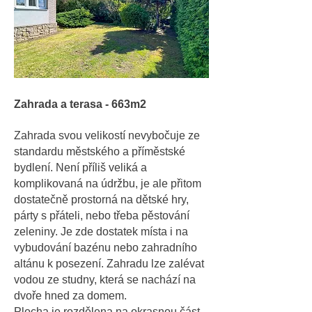
Zahrada a terasa - 663m2
Zahrada svou velikostí nevybočuje ze
standardu městského a příměstské
bydlení. Není příliš veliká a
komplikovaná na údržbu, je ale přitom
dostatečně prostorná na dětské hry,
párty s přáteli, nebo třeba pěstování
zeleniny. Je zde dostatek místa i na
vybudování bazénu nebo zahradního
altánu k posezení. Zahradu lze zalévat
vodou ze studny, která se nachází na
dvoře hned za domem.
Plocha je rozdělena na okrasnou část