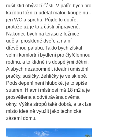
rušit klid obývací části. V patře bych pro
každou ložnici udělal malou koupelnu -
jen WC a sprchu. Půjde to dobře,
protože už je to z části připravené.
Nakonec bych na terasu z ložnice
udělal prosklené dveře a na ní
dřevěnou palubu. Takto bych získal
velmi komfortní bydlení pro čtyřčlennou
rodinu, a to klidně i s dospělými dětmi.
A abych nezapomněl, ideální umístění
pračky, sušičky, žehličky je ve sklepě.
Podsklepení není hluboké, je to spíše
suterén. Hlavní místnost má 18 m2 a je
prosvětlena a odvětrávána dvěma
okny. Výška stropů také dobrá, a tak lze
místo ideálně využít jako technické
zázemí domu.