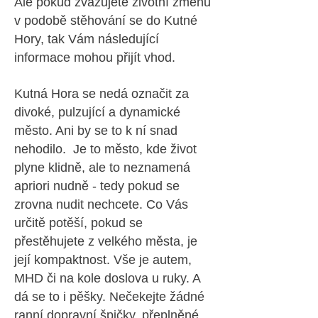
Ale pokud zvažujete životní změnu
v podobě stěhování se do Kutné
Hory, tak Vám následující
informace mohou přijít vhod.
Kutná Hora se nedá označit za
divoké, pulzující a dynamické
město. Ani by se to k ní snad
nehodilo. Je to město, kde život
plyne klidně, ale to neznamená
apriori nudně - tedy pokud se
zrovna nudit nechcete. Co Vás
určitě potěší, pokud se
přestěhujete z velkého města, je
její kompaktnost. Vše je autem,
MHD či na kole doslova u ruky. A
dá se to i pěšky. Nečekejte žádné
ranní dopravní špičky, přeplněné