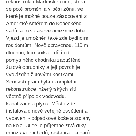
rekonstrukci Martinské ulice, která
se poté proměnila v pěší zónu, ve
které je možné pouze zásobování z
Americké směrem do Kopeckého
sadů, a to v časově omezené době.
Vjezd je umožněn také zde bydlícím
residentům. Nově opravenou, 110 m
dlouhou, komunikaci dělí od
pomyslného chodníku zapuštěné
žulové obrubníky a její povrch je
vydlážděn žulovými kostkami.
Součástí prací byla i kompletní
rekonstrukce inženýrských sítí
včetně přípojek vodovodu,
kanalizace a plynu. Město zde
instalovalo nové veřejné osvětlení a
vybavení - odpadkové koše a stojany
na kola. Ulice je příjemně živá díky
množství obchodů, restaurací a barů.