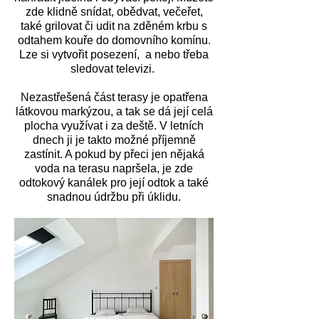
zde klidně snídat, obědvat, večeřet,
také grilovat či udit na zděném krbu s
odtahem kouře do domovního komínu.
Lze si vytvořit posezení, a nebo třeba
sledovat televizi.
Nezastřešená část terasy je opatřena
látkovou markýzou, a tak se dá její celá
plocha využívat i za deště. V letních
dnech ji je takto možné příjemně
zastínit. A pokud by přeci jen nějaká
voda na terasu napršela, je zde
odtokový kanálek pro její odtok a také
snadnou údržbu při úklidu.