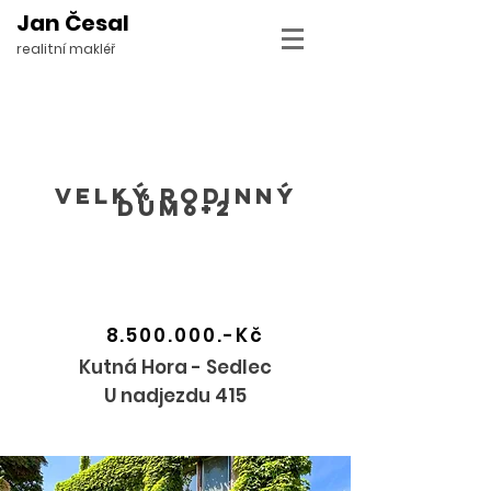
Jan Česal
realitní makléř
Velký Rodinný
dům6+2
8.500.000
.-Kč
Kutná Hora - Sedlec
U nadjezdu 415