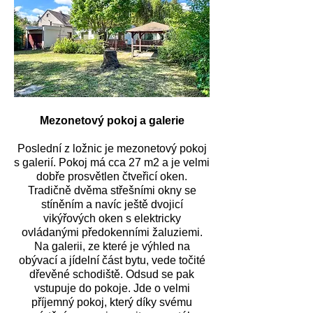
Mezonetový pokoj a galerie
Poslední z ložnic je mezonetový pokoj
s galerií. Pokoj má cca 27 m2 a je velmi
dobře prosvětlen čtveřicí oken.
Tradičně dvěma střešními okny se
stíněním a navíc ještě dvojicí
vikýřových oken s elektricky
ovládanými předokenními žaluziemi.
Na galerii, ze které je výhled na
obývací a jídelní část bytu, vede točité
dřevěné schodiště. Odsud se pak
vstupuje do pokoje. Jde o velmi
příjemný pokoj, který díky svému