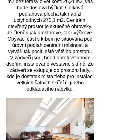
m2 bez terasy o velikosti 26,26m2, vás
bude doslova hýčkat. Celková
podlahová plocha tak nabízí
úctyhodných 272,1 m2. Centrální
otevřený prostor je skutečně obrovský.
Je členěn jak prostorově, tak i výškově.
Obývací část s krbem je situována pod
úrovní podlah centrální místnosti a
vytváří tak pocit ještě většího prostoru.
V zádveří jsou, hned oproti vstupním
dveřím, instalované vestavné skříně. Ze
zádveří se vstupuje do prostoru haly,
kde je dostatek místa třeba pro instalaci
velkých šatních skříní či jiného
odkládacího nábytku.