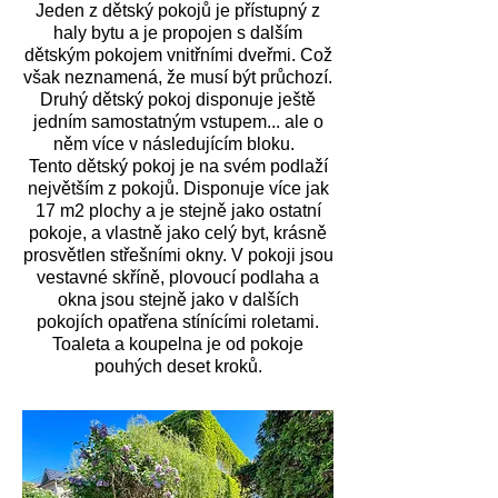
Jeden z dětský pokojů je přístupný z
haly bytu a je propojen s dalším
dětským pokojem vnitřními dveřmi. Což
však neznamená, že musí být průchozí.
Druhý dětský pokoj disponuje ještě
jedním samostatným vstupem... ale o
něm více v následujícím bloku.
Tento dětský pokoj je na svém podlaží
největším z pokojů. Disponuje více jak
17 m2 plochy a je stejně jako ostatní
pokoje, a vlastně jako celý byt, krásně
prosvětlen střešními okny. V pokoji jsou
vestavné skříně, plovoucí podlaha a
okna jsou stejně jako v dalších
pokojích opatřena stínícími roletami.
Toaleta a koupelna je od pokoje
pouhých deset kroků.