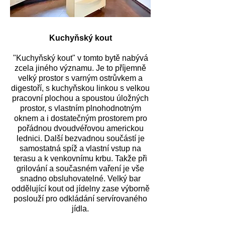
Kuchyňský kout
"Kuchyňský kout" v tomto bytě nabývá
zcela jiného významu. Je to příjemně
velký prostor s varným ostrůvkem a
digestoří, s kuchyňskou linkou s velkou
pracovní plochou a spoustou úložných
prostor, s vlastním plnohodnotným
oknem a i dostatečným prostorem pro
pořádnou dvoudvéřovou americkou
lednici. Další bezvadnou součástí je
samostatná spíž a vlastní vstup na
terasu a k venkovnímu krbu. Takže při
grilování a současném vaření je vše
snadno obsluhovatelné. Velký bar
oddělující kout od jídelny zase výborně
poslouží pro odkládání servírovaného
jídla.